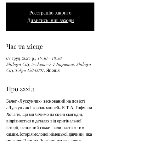
Реєстрацію закрито
Дивитись інші заходи
Час та місце
07 груд. 2024 р., 16:30 – 18:30
Shibuya City, 5-chōme-7-7 Jingūmae, Shibuya
City, Tokyo 150-0001, Японія
Про захід
Балет «Лускунчик» заснований на повісті 
«Лускунчик і король мишей» Е.Т.А. Гофмана. 
Хоча те, що ми бачимо на сцені сьогодні, 
відрізняється в деталях від оригінальної 
історії, основний сюжет залишається тим 
самим.Історія молодої німецької дівчини, яка 
мріє про Принца Лускунчика та запеклу 