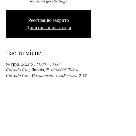
donation goodie bags.
Реєстрацію закрито
Дивитись інші заходи
Час та місце
06 груд. 2022 р., 11:00 – 13:00
Chiyoda City, Японія, 〒100-0005 Tokyo,
Chiyoda City, Marunouchi, 1-chōme−8−２ 鉄
鋼ビルディング ホーム15
Privacy Policy
Відписатися
ayumoproject@handsontokyo.org