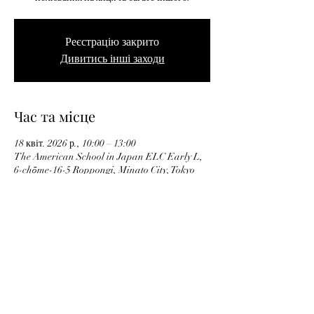
Реєстрацію закрито
Дивитись інші заходи
Час та місце
18 квіт. 2026 р., 10:00 – 13:00
The American School in Japan ELC Early L,
6-chōme-16-5 Roppongi, Minato City, Tokyo
106-0032, Японія
Privacy Policy
Відписатися
ayumoproject@handsontokyo.org