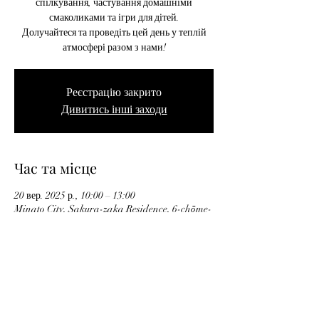
спілкування, частування домашніми
смаколиками та ігри для дітей.
Долучайтеся та проведіть цей день у теплій
атмосфері разом з нами!
Реєстрацію закрито
Дивитись інші заходи
Час та місце
20 вер. 2025 р., 10:00 – 13:00
Minato City, Sakura-zaka Residence, 6-chōme-
16-5 Roppongi, Minato City, Tokyo 106-0032,
Японія