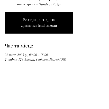
волонтерами з Hands on Tokyo
Реєстрацію закрито
Дивитись інші заходи
Час та місце
22 лист. 2025 р., 09:00 – 15:00
2-chōme-128 Azuma, Tsukuba, Ibaraki 305-
0031, Японія
Privacy Policy
Відписатися
ayumoproject@handsontokyo.org