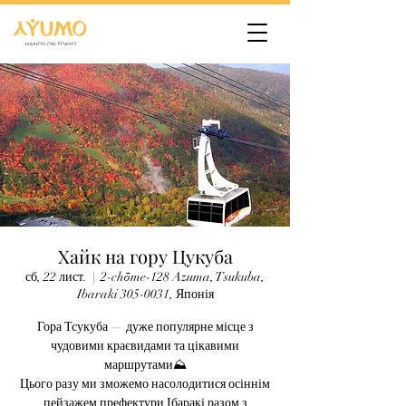
Хайк на гору Цукуба
сб, 22 лист.
  |  
2-chōme-128 Azuma, Tsukuba,
Ibaraki 305-0031, Японія
Гора Тсукуба — дуже популярне місце з
чудовими краєвидами та цікавими
маршрутами⛰
Цього разу ми зможемо насолодитися осіннім
пейзажем префектури Ібаракі разом з