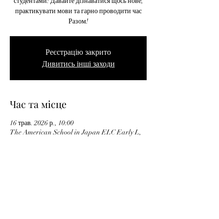
студентами! Давайте дізнаватися щось нове,
практикувати мови та гарно проводити час
Разом!
Реєстрацію закрито
Дивитись інші заходи
Час та місце
16 трав. 2026 р., 10:00
The American School in Japan ELC Early L,
6-chōme-16-5 Roppongi, Minato City, Tokyo
106-0032, Japan
Privacy Policy
Відписатися