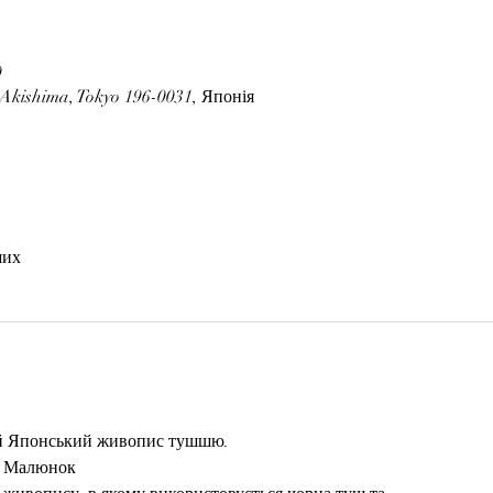
0
Akishima, Tokyo 196-0031, Японія
ших
ий Японський живопис тушшю. 
) Малюнок