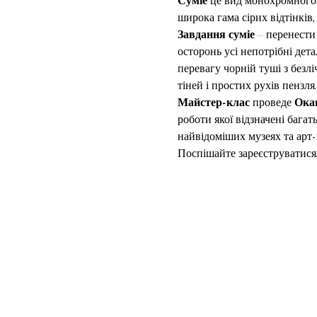
Суміе
 це вид монохромного
широка гама сірих відтінків
Завдання суміе 
– перенести
осторонь усі непотрібні дета
перевагу чорній туші з безл
тіней і простих рухів пензля
Майстер-клас
 проведе 
Окан
роботи якої відзначені бага
найвідоміших музеях та арт-
Поспішайте зареєструватися,