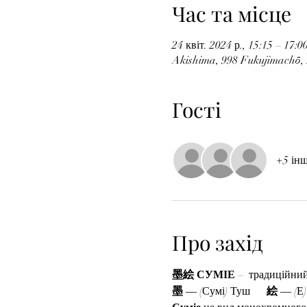
Час та місце
24 квіт. 2024 р., 15:15 – 17:0
Akishima, 998 Fukujimachō, 
Гості
+5 ін
Про захід
墨絵 СУМІЕ
 –  традиційн
墨 
― (Сумі) Туш      
絵 
― (Е