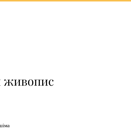
й живопис
шіма