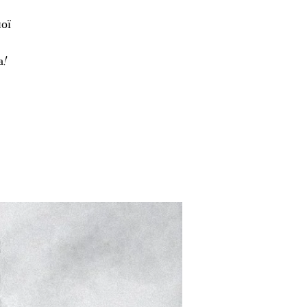
ої
а!