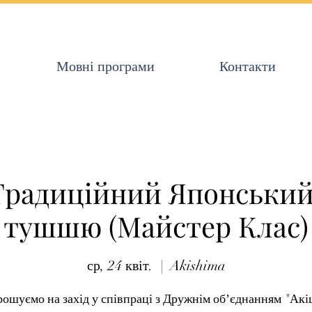
Мовні програми
Контакти
Традиційний Японськи
тушшю (Майстер Клас)
ср, 24 квіт.
  |  
Akishima
рошуємо на захід у співпраці з Дружнім обʼєднанням "Акі