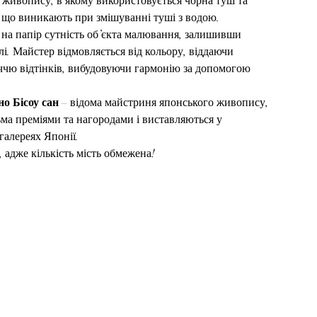
 живопису, в якому використовується чорна туш та
, що виникають при змішуванні туші з водою.
 на папір сутність об’єкта малювання, залишивши
лі. Майстер відмовляється від кольору, віддаючи
іччю відтінків, вибудовуючи гармонію за допомогою
.
о Бісоу
сан
 – відома майстриня японського живопису,
тьма преміями та нагородами і виставляються у
галереях Японії.
 адже кількість мість обмежена!