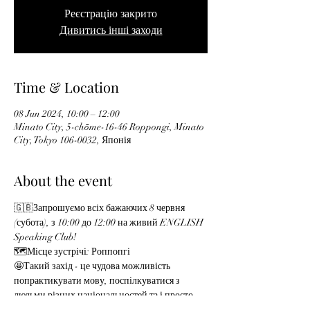
Реєстрацію закрито
Дивитись інші заходи
Time & Location
08 Jun 2024, 10:00 – 12:00
Minato City, 5-chōme-16-46 Roppongi, Minato
City, Tokyo 106-0032, Японія
About the event
🇬🇧Запрошуємо всіх бажаючих 8 червня 
(субота), з 10:00 до 12:00 на живий ENGLISH 
Speaking Club!
🗺️Місце зустрічі: Роппопгі 
🤩Такий захід - це чудова можливість 
попрактикувати мову, поспілкуватися з 
людьми різних національностей та і просто 
познайомитись з новими людьми!