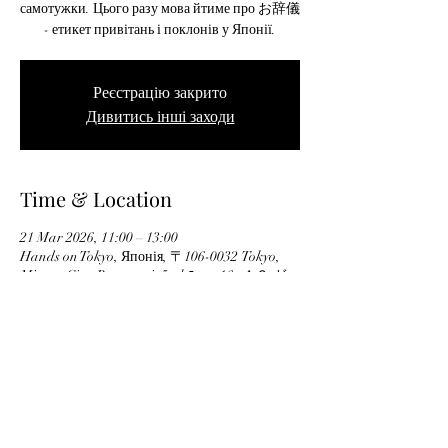
самотужки. Цього разу мова йтиме про お辞儀
- етикет привітань і поклонів у Японії.
Реєстрацію закрито
Дивитись інші заходи
Time & Location
21 Mar 2026, 11:00 – 13:00
Hands on Tokyo, Японія, 〒106-0032 Tokyo,
Minato City, Roppongi, 5-chōme−16−４６ ガー
デニア六本木 101
Privacy Policy
Unsubscribe