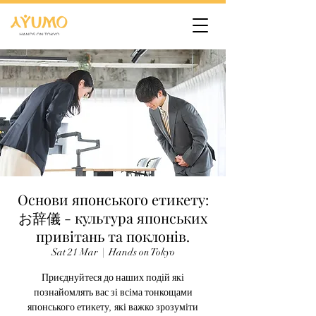
Основи японського етикету:
お辞儀 - культура японських
привітань та поклонів.
Sat 21 Mar
  |  
Hands on Tokyo
Приєднуйтеся до наших подій які
познайомлять вас зі всіма тонкощами
японського етикету, які важко зрозуміти